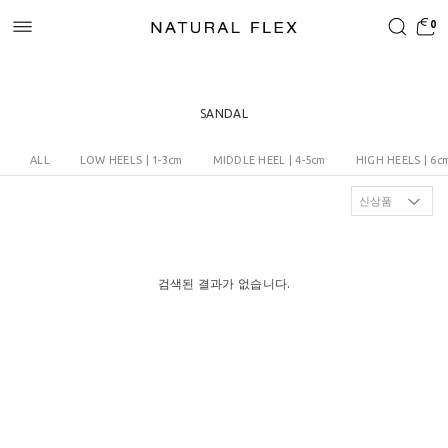
0
SANDAL
ALL
LOW HEELS | 1-3cm
MIDDLE HEEL | 4-5cm
HIGH HEELS | 6c
검색된 결과가 없습니다.