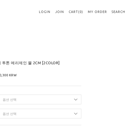
LOGIN
JOIN
CART(0)
MY ORDER
SEARCH
피 투톤 메리제인 뮬 2CM [2COLOR]
0,300
KRW