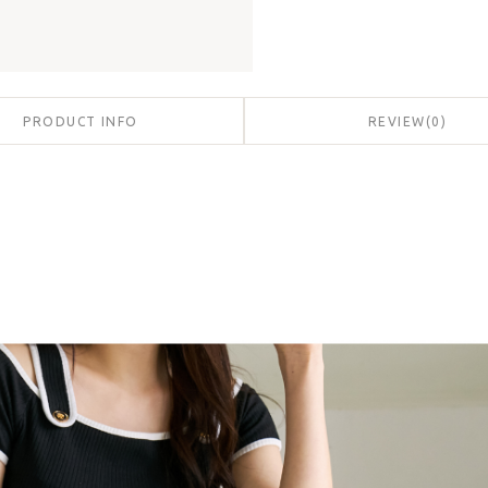
PRODUCT INFO
REVIEW
(
0
)