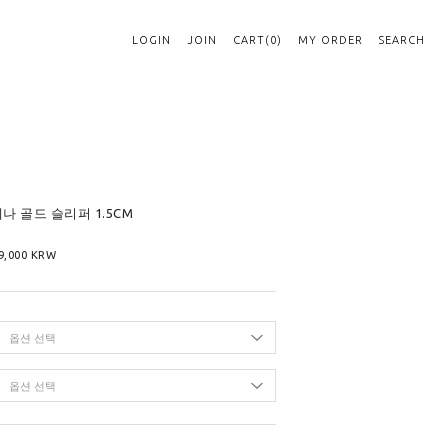
LOGIN
JOIN
CART(0)
MY ORDER
SEARCH
에나 골드 슬리퍼 1.5CM
9,000
KRW