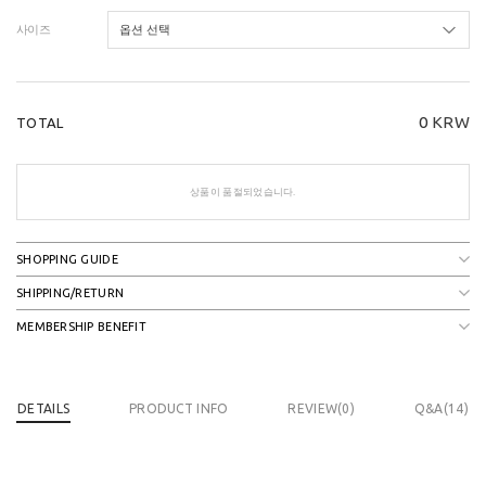
사이즈
0
KRW
TOTAL
상품이 품절되었습니다.
SHOPPING GUIDE
SHIPPING/RETURN
MEMBERSHIP BENEFIT
DETAILS
PRODUCT INFO
REVIEW(
0
)
Q&A(14)