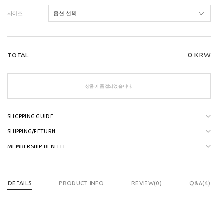
사이즈
0
KRW
TOTAL
상품이 품절되었습니다.
SHOPPING GUIDE
SHIPPING/RETURN
MEMBERSHIP BENEFIT
DETAILS
PRODUCT INFO
REVIEW(
0
)
Q&A(4)