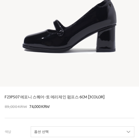
F23P507 에포니 스퀘어-토 메리제인 펌프스 6CM [3COLOR]
89,000
KRW
74,000
KRW
색상