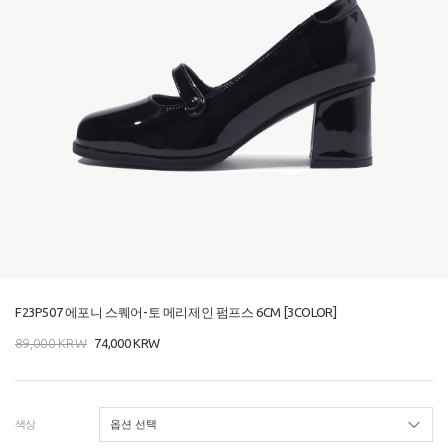
F23P507 에포니 스퀘어-토 메리제인 펌프스 6CM [3COLOR]
89,000
KRW
74,000
KRW
색상